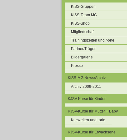
KiSS-Gruppen
KiSS-Team MG
KiSS-Shop
Mitgliedschaft
Trainingszeiten und /-orte
Partner/Träger
Bildergalerie
Presse
KiSS-MG News/Archiv
Archiv 2009-2011
KJSV-Kurse für Kinder
KJSV-Kurse für Mutter + Baby
Kurszeiten und -orte
KJSV-Kurse für Erwachsene