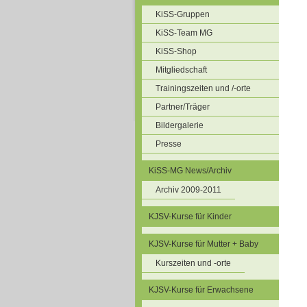
KiSS-Gruppen
KiSS-Team MG
KiSS-Shop
Mitgliedschaft
Trainingszeiten und /-orte
Partner/Träger
Bildergalerie
Presse
KiSS-MG News/Archiv
Archiv 2009-2011
KJSV-Kurse für Kinder
KJSV-Kurse für Mutter + Baby
Kurszeiten und -orte
KJSV-Kurse für Erwachsene