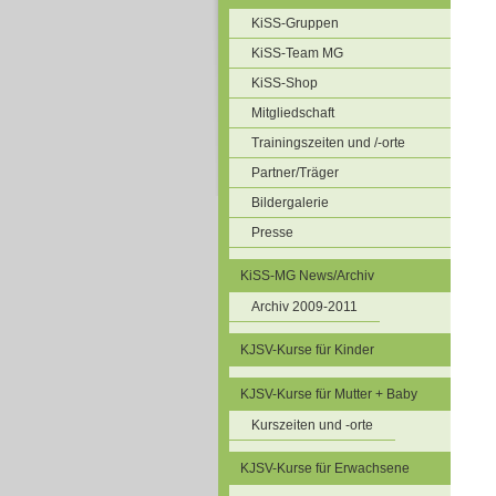
KiSS-Gruppen
KiSS-Team MG
KiSS-Shop
Mitgliedschaft
Trainingszeiten und /-orte
Partner/Träger
Bildergalerie
Presse
KiSS-MG News/Archiv
Archiv 2009-2011
KJSV-Kurse für Kinder
KJSV-Kurse für Mutter + Baby
Kurszeiten und -orte
KJSV-Kurse für Erwachsene