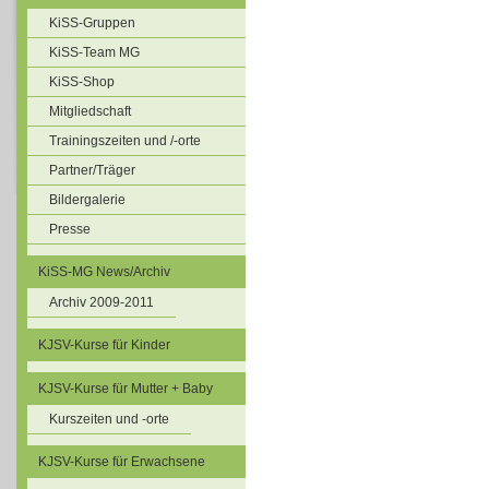
KiSS-Gruppen
KiSS-Team MG
KiSS-Shop
Mitgliedschaft
Trainingszeiten und /-orte
Partner/Träger
Bildergalerie
Presse
KiSS-MG News/Archiv
Archiv 2009-2011
KJSV-Kurse für Kinder
KJSV-Kurse für Mutter + Baby
Kurszeiten und -orte
KJSV-Kurse für Erwachsene