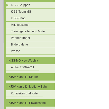
KiSS-Gruppen
KiSS-Team MG
KiSS-Shop
Mitgliedschaft
Trainingszeiten und /-orte
Partner/Träger
Bildergalerie
Presse
KiSS-MG News/Archiv
Archiv 2009-2011
KJSV-Kurse für Kinder
KJSV-Kurse für Mutter + Baby
Kurszeiten und -orte
KJSV-Kurse für Erwachsene