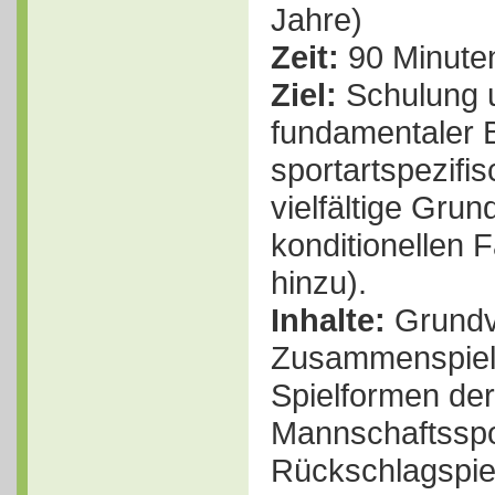
Jahre)
Zeit:
90 Minuten
Ziel:
Schulung 
fundamentaler
sportartspezifi
vielfältige Gru
konditionellen
hinzu).
Inhalte:
Grundv
Zusammenspiels
Spielformen der
Mannschaftsspo
Rückschlagspie