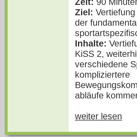
Zeit:
90 Minuten
Ziel:
Vertiefung
der fundament
sportartspezifi
Inhalte:
Vertief
KiSS 2, weiterh
verschiedene Sp
kompliziertere
Bewegungskomb
abläufe kommen
weiter lesen