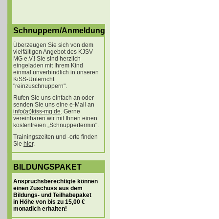
Schnuppern/Anmeldung
Überzeugen Sie sich von dem
vielfältigen Angebot des KJSV
MG e.V.! Sie sind herzlich
eingeladen mit Ihrem Kind
einmal unverbindlich in unseren
KiSS-Unterricht
"reinzuschnuppern".
Rufen Sie uns einfach an oder
senden Sie uns eine e-Mail an
info(at)kiss-mg.de
. Gerne
vereinbaren wir mit Ihnen einen
kostenfreien „Schnuppertermin".
Trainingszeiten und -orte finden
Sie
hier
.
BILDUNGSPAKET
Anspruchsberechtigte können
einen Zuschuss aus dem
Bildungs- und Teilhabepaket
in Höhe von bis zu 15,00 €
monatlich erhalten!