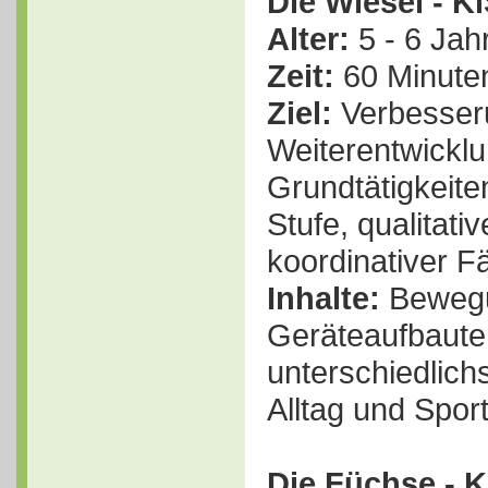
Die Wiesel - K
Alter:
5 - 6 Jah
Zeit:
60 Minuten
Ziel:
Verbesser
Weiterentwicklu
Grundtätigkeit
Stufe, qualitat
koordinativer F
Inhalte:
Bewegu
Geräteaufbaute
unterschiedlich
Alltag und Sport
Die Füchse - K