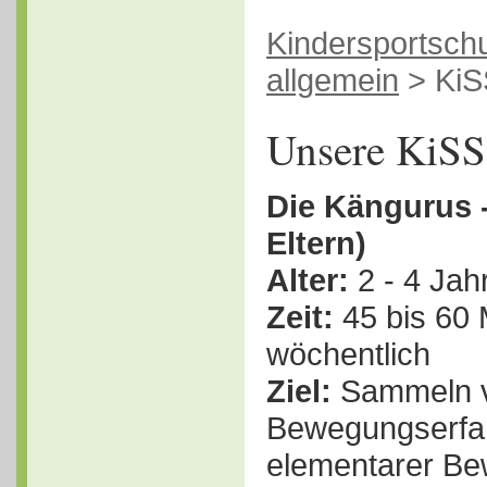
Kindersportsch
allgemein
>
KiS
Unsere KiS
Die Kängurus -
Eltern)
Alter:
2 - 4 Jah
Zeit:
45 bis 60 
wöchentlich
Ziel:
Sammeln 
Bewegungserfah
elementarer B