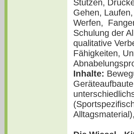
Stützen, Drück
Gehen, Laufen,
Werfen, Fangen
Schulung der Al
qualitative Ver
Fähigkeiten, Un
Abnabelungspr
Inhalte:
Bewegu
Geräteaufbaute
unterschiedlichs
(Sportspezifisc
Alltagsmaterial)