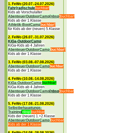
1. FeWo (20.07.-24.07.2026)
Fahr(rad)schul
e
buchbar!
Kids ab Vorschulalter
AbenteuerOutdoorCamp[nbsp
]
buchbar!
Kids ab der 1.Klasse
Athletik-BootCamp
buchbar!
für Kids ab der (neuen) 5.Klasse
2. FeWo (26.07.-31.07.2026)
KiGa-OutdoorCamp
KiGa-Kids ab 4 Jahren
AbenteuerOutdoorCamp
buchbar!
Kids ab der 1.Klasse
3. FeWo (03.08.-07.08.2026)
AbenteuerOutdoorCamp
buchbar
Kids ab der 1.Klasse
4. FeWo (10.08.-14.08.2026)
KiGa-OutdoorCamp
buchbar!
KiGa-Kids ab 4 Jahren
AbenteuerOutdoorCamp
[nbsp
]
buchbar
Kids ab der 1.Klasse
5. FeWo (17.08.-21.08.2026)
Selbstbehauptungs-
Training
[
nbsp]
buchbar
Kids der (neuen) 1.+2.Klasse
AbenteuerOutdoorCamp
buchbar
Kids ab der 1.Klasse
6. FeWo (24.08.-28.08.2026)