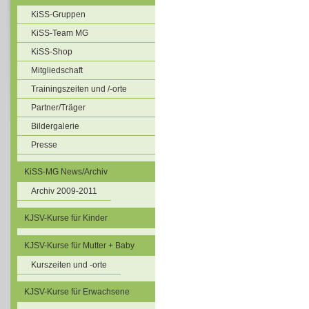
KiSS-Gruppen
KiSS-Team MG
KiSS-Shop
Mitgliedschaft
Trainingszeiten und /-orte
Partner/Träger
Bildergalerie
Presse
KiSS-MG News/Archiv
Archiv 2009-2011
KJSV-Kurse für Kinder
KJSV-Kurse für Mutter + Baby
Kurszeiten und -orte
KJSV-Kurse für Erwachsene