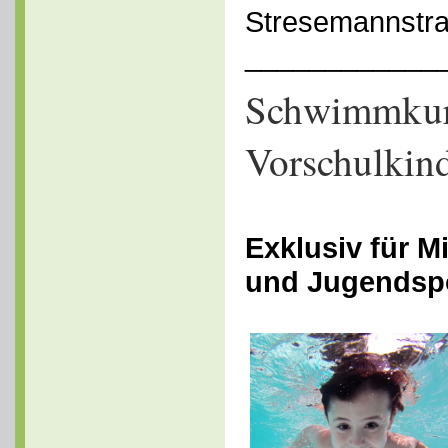
Stresemannstr
____________
Schwimmkur
Vorschulkin
Exklusiv für M
und Jugendspo