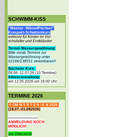
SCHWIMM-KiSS
"Wasser -Wiesel/Füchse!"
Kompakt-Schwi
mmkurs
exklusiv
für Kinder
im Vor-
schulalter und Erstklässler
Termin Wassergewöhnung:
Bitte vorab Termine
zur
Wassergewöhnung unter
02166/138551
vereinbaren!
!
Nächster Kurs:
08.06.-11.07.26 (10 Termine)
Infoveranstaltung:
am 12.05.2026 um 18.00 Uhr
TERMINE 2026
S OM M E R F E R I E N 2026
(18.07.-01.092026)
------------------------
ANMELDUNG NOCH
MÖGLICH!
zur Übersicht