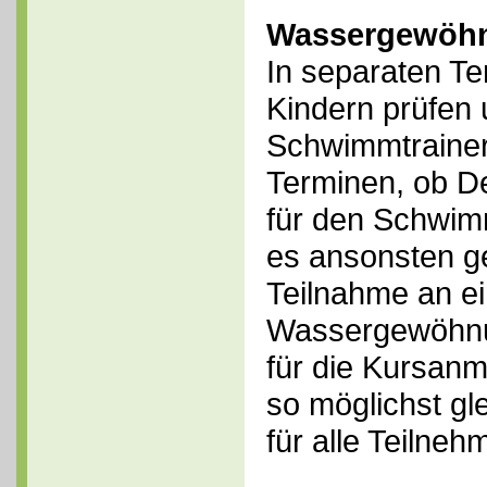
Wassergewöh
In separaten Te
Kindern prüfen
Schwimmtrainer
Terminen, ob De
für den Schwi
es ansonsten ge
Teilnahme an e
Wassergewöhnu
für die Kursan
so möglichst g
für alle Teilneh