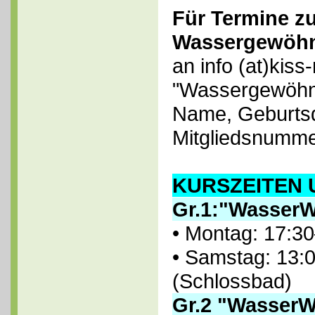
Für Termine z
Wassergewöh
an info (at)kiss
"Wassergewöhnu
Name, Geburts
Mitgliedsnumme
KURSZEITEN 
Gr.1:"WasserW
• Montag: 17:30
• Samstag: 13:
(Schlossbad)
Gr.2 "WasserW