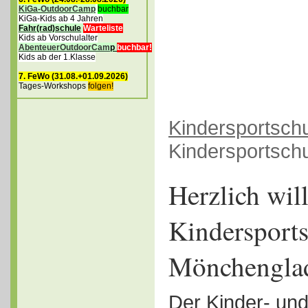
KiGa-OutdoorCamp
buchbar
KiGa-Kids ab 4 Jahren
Fahr(rad)schule
Warteliste
Kids ab Vorschulalter
AbenteuerOutdoorCam
p
buchbar!
Kids ab der 1.Klasse
7. FeWo (31.08.+01.09.2026)
Tages-Workshops
folgen!
Kindersportsch
Kindersportsch
Herzlich wi
Kindersport
Mönchengla
Der Kinder- un