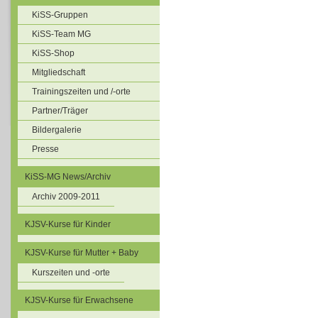
KiSS-Gruppen
KiSS-Team MG
KiSS-Shop
Mitgliedschaft
Trainingszeiten und /-orte
Partner/Träger
Bildergalerie
Presse
KiSS-MG News/Archiv
Archiv 2009-2011
KJSV-Kurse für Kinder
KJSV-Kurse für Mutter + Baby
Kurszeiten und -orte
KJSV-Kurse für Erwachsene