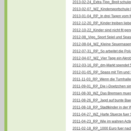
2013-02-24_Extra-Tipp_Breit schulen,
2013-02-07_WZ_Kindersportschule bri
2013-01-04_RP_In drei Tagen vom M
2012-12-20_RP_Kinder treiben lieber
2012-10-22_Kinder sind nicht fit gen
2012-08_Vigo_Sport Spiel und Spass 
2012-08-04_WZ_Kleine Spuernasen tr
2012-07-31_RP_So arbeitet die Poliz
2012-04-07_WZ_Vier Tage ein Akrob
2012-03-16_RP_dm-Markt spendet 5
2012-01-05_RP_Spass mit Tim und S
2011-11-03_RP_Wenn die Turnhalle 
2011-09-01_RP_Die i-Doetzchen sind 
2011-08-30_WZ_Das Bremsen muessen
2011-08-26_RP_Jagd auf bunte Baen
2011-08-18_RP_Stadtkinder in der Wi
2011-04-27_WZ_Harte Stuerze fuer 
2011-04-23_RP_Wie im wahren Actio
2011-02-18_RP_1000 Euro fuer nachh