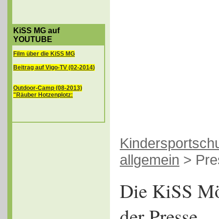
KiSS MG auf
YOUTUBE
Film
über die KiSS MG
Beitrag auf Vigo-TV (02-2014
)
Outdoor-Camp (08-2013)
"Räuber Hotzenplotz:
Kindersportsch
allgemein
>
Pre
Die KiSS Mö
der Presse