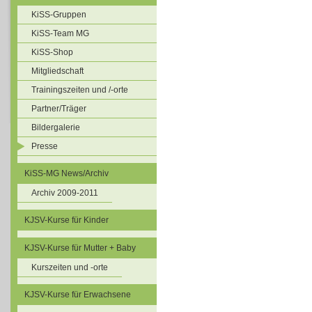
KiSS-Gruppen
KiSS-Team MG
KiSS-Shop
Mitgliedschaft
Trainingszeiten und /-orte
Partner/Träger
Bildergalerie
Presse
KiSS-MG News/Archiv
Archiv 2009-2011
KJSV-Kurse für Kinder
KJSV-Kurse für Mutter + Baby
Kurszeiten und -orte
KJSV-Kurse für Erwachsene