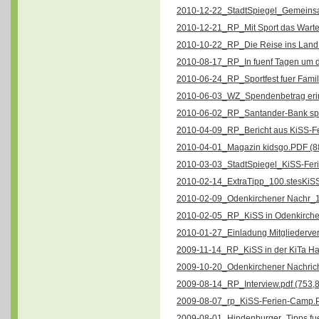
2010-12-22_StadtSpiegel_Gemeinsa
2010-12-21_RP_Mit Sport das Warten
2010-10-22_RP_Die Reise ins Land T
2010-08-17_RP_In fuenf Tagen um di
2010-06-24_RP_Sportfest fuer Famil
2010-06-03_WZ_Spendenbetrag erinne
2010-06-02_RP_Santander-Bank spe
2010-04-09_RP_Bericht aus KiSS-F
2010-04-01_Magazin kidsgo.PDF (8
2010-03-03_StadtSpiegel_KiSS-Feri
2010-02-14_ExtraTipp_100.stesKiSS
2010-02-09_Odenkirchener Nachr_1
2010-02-05_RP_KiSS in Odenkirche
2010-01-27_Einladung Mitgliederve
2009-11-14_RP_KiSS in der KiTa Har
2009-10-20_Odenkirchener Nachrich
2009-08-14_RP_Interview.pdf (753,8
2009-08-07_rp_KiSS-Ferien-Camp.P
2009-08-01_Hindenburger_Tipps fue